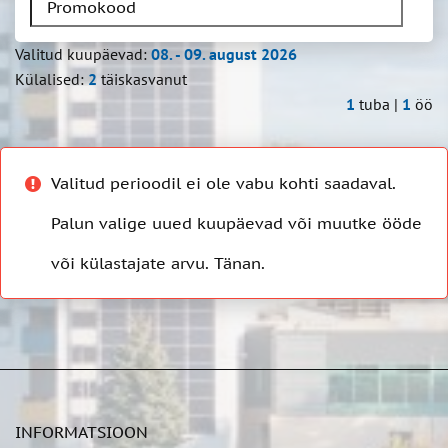
Valitud kuupäevad:
08. - 09. august 2026
Külalised:
2
täiskasvanut
1
tuba |
1
öö
Valitud perioodil ei ole vabu kohti saadaval.
Palun valige uued kuupäevad või muutke ööde
või külastajate arvu. Tänan.
INFORMATSIOON