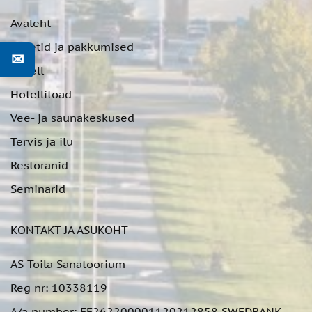
Avaleht
Paketid ja pakkumised
✉
Hotell
Hotellitoad
Vee- ja saunakeskused
Tervis ja ilu
Restoranid
Seminarid
KONTAKT JA ASUKOHT
AS Toila Sanatoorium
Reg nr: 10338119
A/a number: EE262200001120212858 SWEDBANK