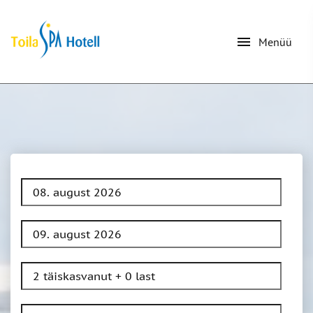
menu
Menüü