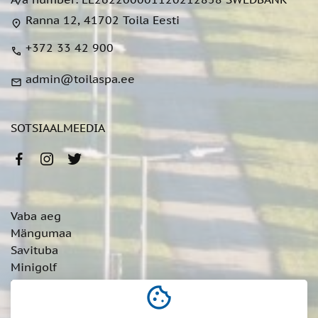
Ranna 12, 41702 Toila Eesti
location_on
+372 33 42 900
call
admin@toilaspa.ee
mail
SOTSIAALMEEDIA
Vaba aeg
Mängumaa
Savituba
Minigolf
Kämping
cookie