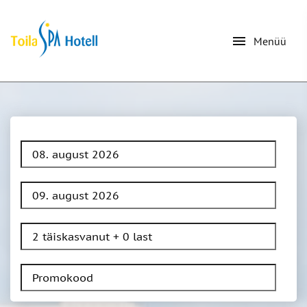
menu
Menüü