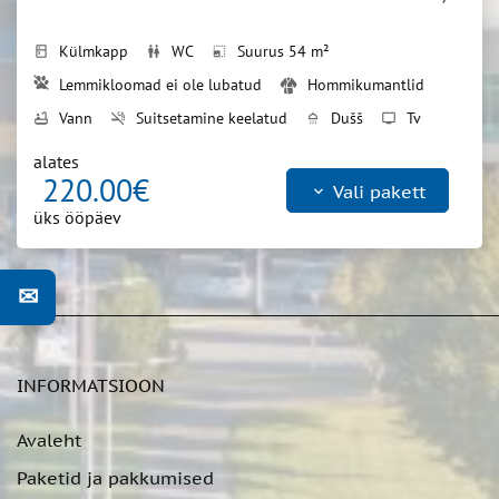
Külmkapp
WC
Suurus 54 m²
kitchen
wc
photo_size_select_small
Lemmikloomad ei ole lubatud
Hommikumantlid
Vann
Suitsetamine keelatud
Dušš
Tv
bathtub
smoke_free
shower
tv
Diivanvoodi
Föön
Lai voodi
weekend
bed
alates
220.00€
keyboard_arrow_down
Vali pakett
üks ööpäev
✉
INFORMATSIOON
Avaleht
Paketid ja pakkumised