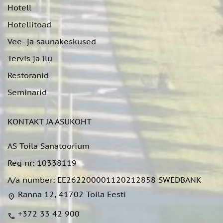
Hotell
Hotellitoad
Vee- ja saunakeskused
Tervis ja ilu
Restoranid
Seminarid
KONTAKT JA ASUKOHT
AS Toila Sanatoorium
Reg nr: 10338119
A/a number: EE262200001120212858 SWEDBANK
Ranna 12, 41702 Toila Eesti
location_on
+372 33 42 900
call