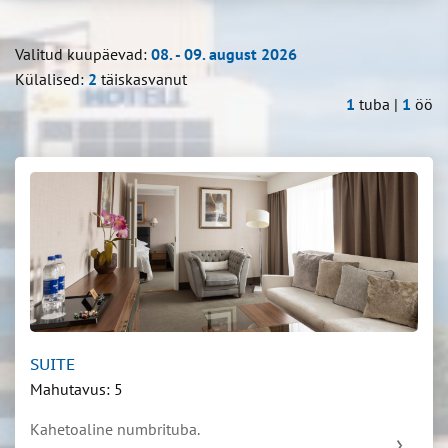
Valitud kuupäevad:
08. - 09. august 2026
Külalised:
2
täiskasvanut
1
tuba |
1
öö
SUITE
Mahutavus: 5
Kahetoaline numbrituba.