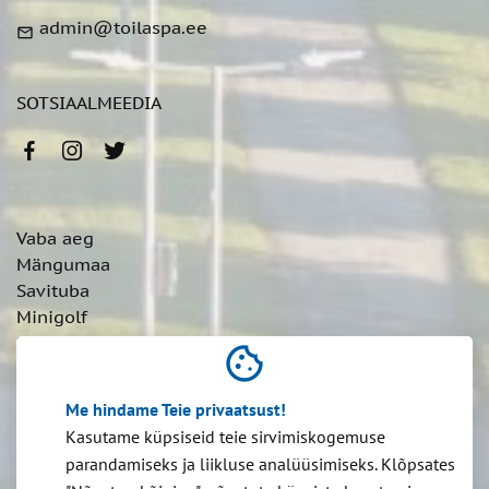
admin@toilaspa.ee
mail
SOTSIAALMEEDIA
Vaba aeg
Mängumaa
Savituba
Minigolf
Kämping
cookie
Ostutingimused
Me hindame Teie privaatsust!
Privaatsuspoliitika
Kasutame küpsiseid teie sirvimiskogemuse
parandamiseks ja liikluse analüüsimiseks. Klõpsates